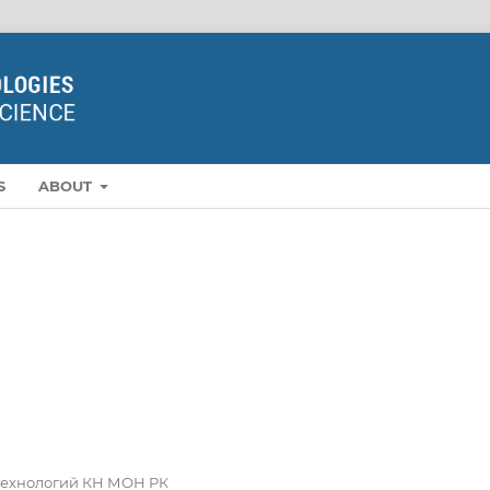
S
ABOUT
технологий КН МОН РК